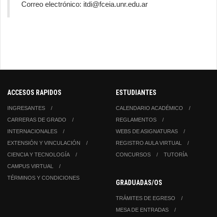
Correo electrónico: itdi@fceia.unr.edu.ar
ACCESOS RAPIDOS
ESTUDIANTES
INGRESANTES
CALENDARIO ACADÉMICO
CARRERAS DE GRADO
REGLAMENTOS
INTERNACIONALES
WEBS DE ASIGNATURAS
EXTENSIÓN Y VINCULACIÓN
REGISTRO AULA VIRTUAL
CIENCIA Y TECNOLOGÍA
CONCURSOS
TUTORÍA
CAMPUS VIRTUAL
TÉRMINOS Y CONDICIONES
GRADUADAS/OS
TRÁMITES DE EGRESO
MESA DE ENTRADAS