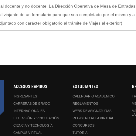
nal docente y no docente. La Dirección Operativa de Mesa de Entradas
al viajante de un formulario para que sea completado por el mismo y a
djuntado con carácter obligatorio al trámite de Viajes al exterior)
ACCESOS RAPIDOS
ESTUDIANTES
G
INGRESANTES
CALENDARIO ACADÉMICO
TR
CARRERAS DE GRADO
REGLAMENTOS
ME
INTERNACIONALES
WEBS DE ASIGNATURAS
MA
LA
EXTENSIÓN Y VINCULACIÓN
REGISTRO AULA VIRTUAL
CIENCIA Y TECNOLOGÍA
CONCURSOS
CAMPUS VIRTUAL
TUTORÍA