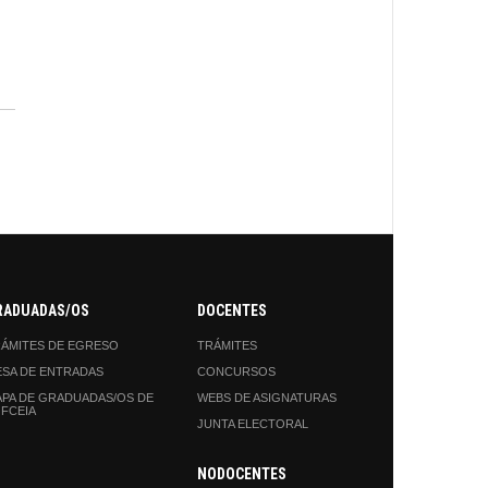
RADUADAS/OS
DOCENTES
ÁMITES DE EGRESO
TRÁMITES
SA DE ENTRADAS
CONCURSOS
PA DE GRADUADAS/OS DE
WEBS DE ASIGNATURAS
 FCEIA
JUNTA ELECTORAL
NODOCENTES