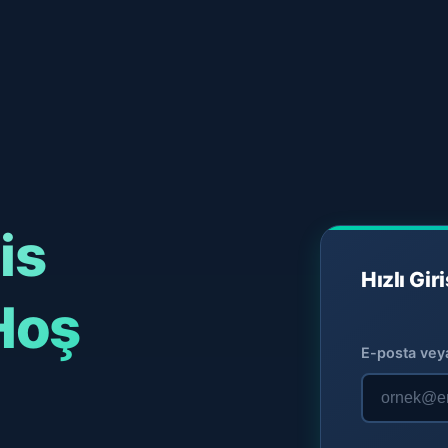
is
Hızlı Giri
Hoş
E-posta veya