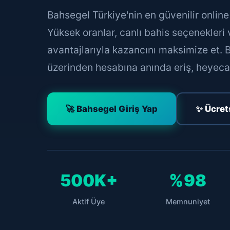
Bahsegel Türkiye'nin en güvenilir onlin
Yüksek oranlar, canlı bahis seçenekleri
avantajlarıyla kazancını maksimize et. B
üzerinden hesabına anında eriş, heyeca
🚀 Bahsegel Giriş Yap
✨ Ücret
500K+
%98
Aktif Üye
Memnuniyet