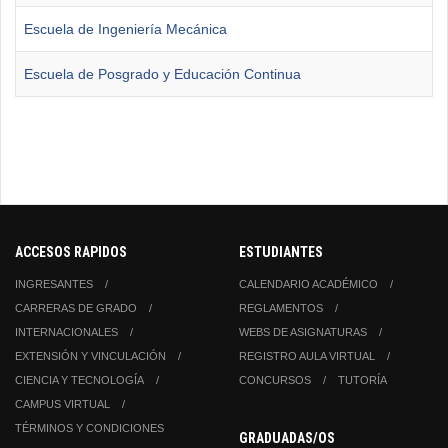
Escuela de Ingeniería Mecánica
Escuela de Posgrado y Educación Continua
ACCESOS RAPIDOS
ESTUDIANTES
INGRESANTES
CALENDARIO ACADÉMICO
CARRERAS DE GRADO
REGLAMENTOS
INTERNACIONALES
WEBS DE ASIGNATURAS
EXTENSIÓN Y VINCULACIÓN
REGISTRO AULA VIRTUAL
CIENCIA Y TECNOLOGÍA
CONCURSOS
TUTORÍA
CAMPUS VIRTUAL
TÉRMINOS Y CONDICIONES
GRADUADAS/OS