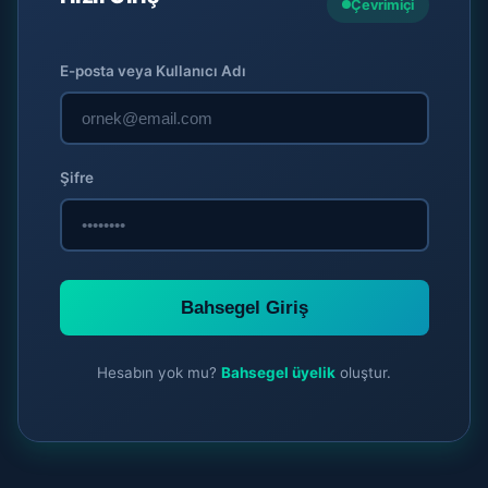
Çevrimiçi
E-posta veya Kullanıcı Adı
Şifre
Bahsegel Giriş
Hesabın yok mu?
Bahsegel üyelik
oluştur.