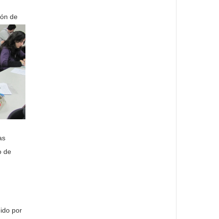
ión de
as
o de
ido por