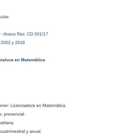
aulas
-
Anexo Res. CD 931/17
 2002 y 2018
ciatura en Matemática
tener: Licenciado/a en Matemática.
: presencial.
mañana.
cuatrimestral y anual.