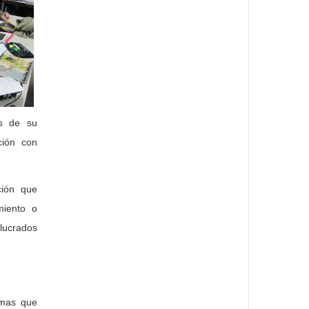
és de su
ción con
ción que
amiento o
lucrados
amas que