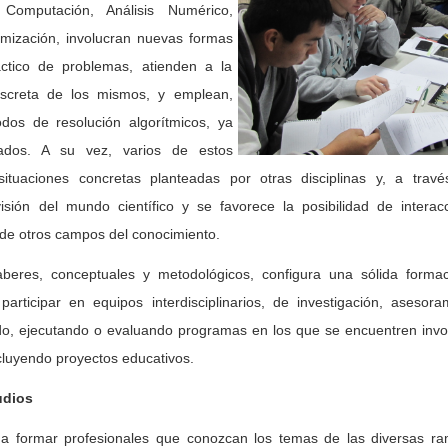
a, Computación, Análisis Numérico,
imización, involucran nuevas formas
áctico de problemas, atienden a la
discreta de los mismos, y emplean,
dos de resolución algorítmicos, ya
ados. A su vez, varios de estos
ituaciones concretas planteadas por otras disciplinas y, a trav
visión del mundo científico y se favorece la posibilidad de interac
 de otros campos del conocimiento.
aberes, conceptuales y metodológicos, configura una sólida forma
participar en equipos interdisciplinarios, de investigación, asesor
ndo, ejecutando o evaluando programas en los que se encuentren invo
luyendo proyectos educativos.
udios
 a formar profesionales que conozcan los temas de las diversas r