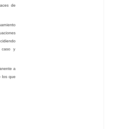
paces de
samiento
uaciones
cidiendo
a caso y
manente a
e los que