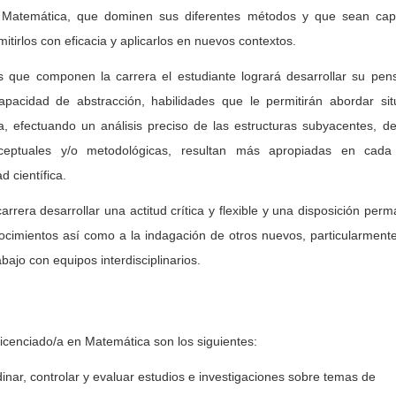
 Matemática, que dominen sus diferentes métodos y que sean ca
itirlos con eficacia y aplicarlos en nuevos contextos.
as que componen la carrera el estudiante logrará desarrollar su pen
apacidad de abstracción, habilidades que le permitirán abordar sit
 efectuando un análisis preciso de las estructuras subyacentes, de
nceptuales y/o metodológicas, resultan más apropiadas en cad
d científica.
arrera desarrollar una actitud crítica y flexible y una disposición per
nocimientos así como a la indagación de otros nuevos, particularment
abajo con equipos interdisciplinarios.
 Licenciado/a en Matemática son los siguientes:
rdinar, controlar y evaluar estudios e investigaciones sobre temas de