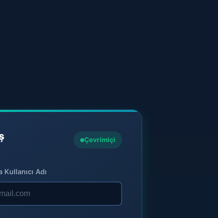
ş
Çevrimiçi
 Kullanıcı Adı