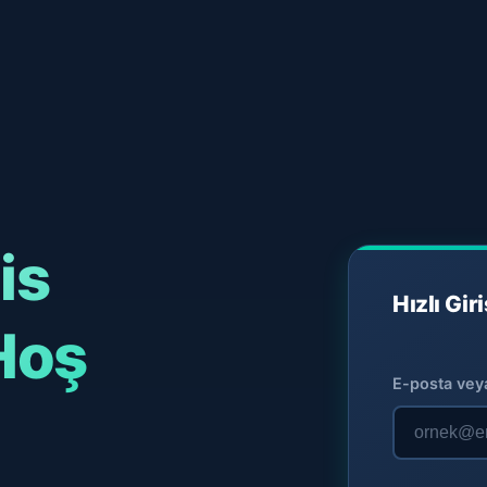
is
Hızlı Giri
Hoş
E-posta veya