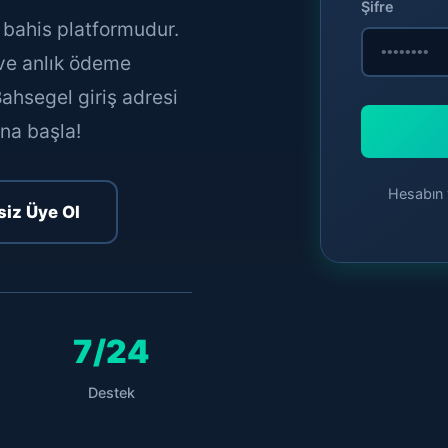
Şifre
e bahis platformudur.
 ve anlık ödeme
ahsegel giriş adresi
na başla!
Hesabın
siz Üye Ol
7/24
Destek