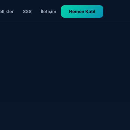
llikler
SSS
İletişim
Hemen Katıl