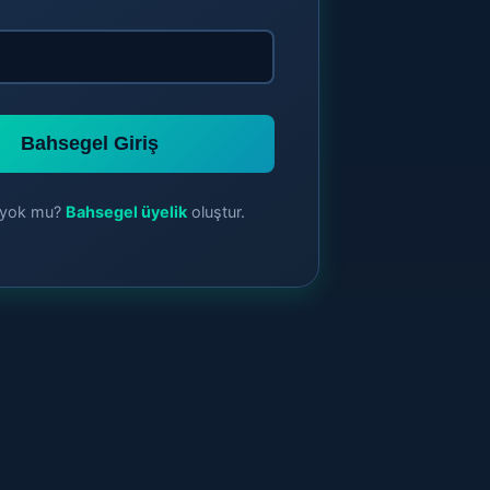
Bahsegel Giriş
 yok mu?
Bahsegel üyelik
oluştur.