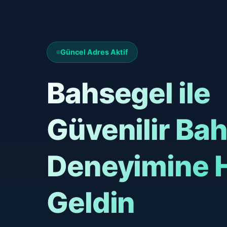
Güncel Adres Aktif
Bahsegel ile
Güvenilir Bah
Deneyimine 
Geldin