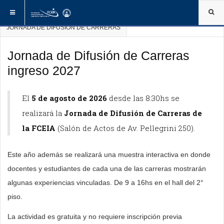
ESTÁ AQUÍ:
INICIO
INGRESANTES
JORNADA DE DIFUSIÓN DE CARRERAS
Jornada de Difusión de Carreras
ingreso 2027
La
“Todos
La
Entre
“A
especialista
los
especialista
las
mí
El
5 de agosto de 2026
desde las 8:30hs se
brasilera
años
en
herramientas
me
realizará la
Jornada de Difusión de Carreras de
en
cuando
educación
que
enseñaron
la FCEIA
(Salón de Actos de Av. Pellegrini 250).
Didáctica
recibo
valoró
utiliza
cierta
de
un
la
en
información
Este año además se realizará una muestra interactiva en donde
la
grupo
importancia
el
de
docentes y estudiantes de cada una de las carreras mostrarán
Enseñanza
de
de
aula
una
algunas experiencias vinculadas. De 9 a 16hs en el hall del 2°
resaltó
alumnos
contar
es
manera
piso.
la
que
siempre
el
puntual
importancia
se
con
trabajo
pero
La actividad es gratuita y no requiere inscripción previa