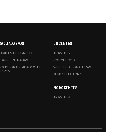
RADUADAS/OS
DOCENTES
ÁMITES DE EGRESO
TRÁMITES
SA DE ENTRADAS
CONCURSOS
PA DE GRADUADAS/OS DE
WEBS DE ASIGNATURAS
 FCEIA
JUNTA ELECTORAL
NODOCENTES
TRÁMITES