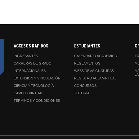
ACCESOS RAPIDOS
ESTUDIANTES
G
INGRESANTES
CALENDARIO ACADÉMICO
TR
CARRERAS DE GRADO
REGLAMENTOS
ME
INTERNACIONALES
WEBS DE ASIGNATURAS
MA
LA
EXTENSIÓN Y VINCULACIÓN
REGISTRO AULA VIRTUAL
CIENCIA Y TECNOLOGÍA
CONCURSOS
CAMPUS VIRTUAL
TUTORÍA
TÉRMINOS Y CONDICIONES