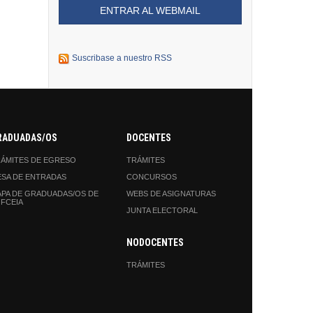
ENTRAR AL WEBMAIL
Suscribase a nuestro RSS
RADUADAS/OS
DOCENTES
ÁMITES DE EGRESO
TRÁMITES
SA DE ENTRADAS
CONCURSOS
PA DE GRADUADAS/OS DE
WEBS DE ASIGNATURAS
 FCEIA
JUNTA ELECTORAL
NODOCENTES
TRÁMITES