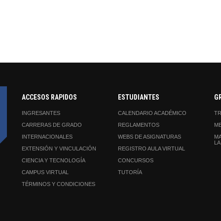
ACCESOS RAPIDOS
ESTUDIANTES
G
INGRESANTES
CALENDARIO ACADÉMICO
TR
CARRERAS DE GRADO
REGLAMENTOS
ME
INTERNACIONALES
WEBS DE ASIGNATURAS
MA
LA
EXTENSIÓN Y VINCULACIÓN
REGISTRO AULA VIRTUAL
CIENCIA Y TECNOLOGÍA
CONCURSOS
CAMPUS VIRTUAL
TUTORÍA
TÉRMINOS Y CONDICIONES